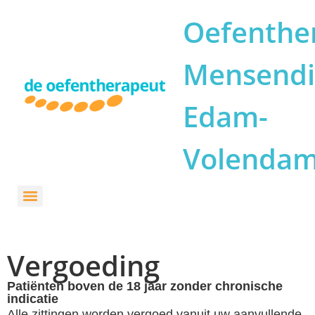
Oefenthe
Mensendi
Edam-
Volenda
Vergoeding
Patiënten boven de 18 jaar zonder chronische
indicatie
Alle zittingen worden vergoed vanuit uw aanvullende